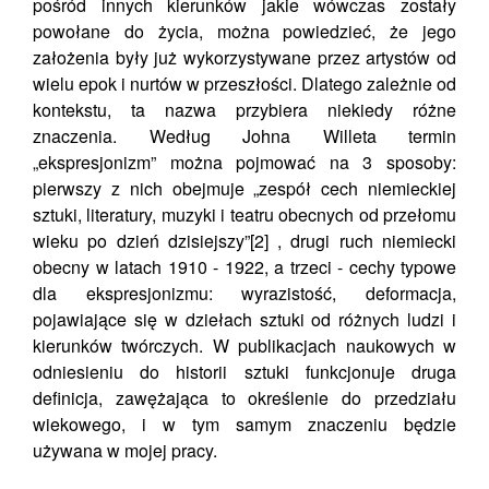
pośród innych kierunków jakie wówczas zostały
powołane do życia, można powiedzieć, że jego
założenia były już wykorzystywane przez artystów od
wielu epok i nurtów w przeszłości. Dlatego zależnie od
kontekstu, ta nazwa przybiera niekiedy różne
znaczenia. Według Johna Willeta termin
„ekspresjonizm” można pojmować na 3 sposoby:
pierwszy z nich obejmuje „zespół cech niemieckiej
sztuki, literatury, muzyki i teatru obecnych od przełomu
wieku po dzień dzisiejszy”[2] , drugi ruch niemiecki
obecny w latach 1910 - 1922, a trzeci - cechy typowe
dla ekspresjonizmu: wyrazistość, deformacja,
pojawiające się w dziełach sztuki od różnych ludzi i
kierunków twórczych. W publikacjach naukowych w
odniesieniu do historii sztuki funkcjonuje druga
definicja, zawężająca to określenie do przedziału
wiekowego, i w tym samym znaczeniu będzie
używana w mojej pracy.