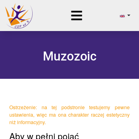
Muzozoic
Ostrzeżenie: na tej podstronie testujemy pewne
ustawienia, więc ma ona charakter raczej estetyczny
niż informacyjny.
Aby w pełni pojąć