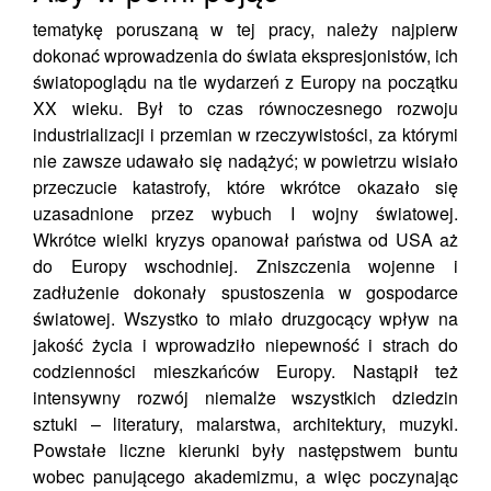
tematykę poruszaną w tej pracy, należy najpierw
dokonać wprowadzenia do świata ekspresjonistów, ich
światopoglądu na tle wydarzeń z Europy na początku
XX wieku. Był to czas równoczesnego rozwoju
industrializacji i przemian w rzeczywistości, za którymi
nie zawsze udawało się nadążyć; w powietrzu wisiało
przeczucie katastrofy, które wkrótce okazało się
uzasadnione przez wybuch I wojny światowej.
Wkrótce wielki kryzys opanował państwa od USA aż
do Europy wschodniej. Zniszczenia wojenne i
zadłużenie dokonały spustoszenia w gospodarce
światowej. Wszystko to miało druzgocący wpływ na
jakość życia i wprowadziło niepewność i strach do
codzienności mieszkańców Europy. Nastąpił też
intensywny rozwój niemalże wszystkich dziedzin
sztuki – literatury, malarstwa, architektury, muzyki.
Powstałe liczne kierunki były następstwem buntu
wobec panującego akademizmu, a więc poczynając