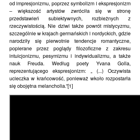
od impresjonizmu, poprzez symbolizm i ekspresjonizm
– większość artystów zwróciła się w stronę
przedstawień subiektywnych, rozbieżnych z
rzeczywistością. Nie dziwi także powrót mistycyzmu,
szczególnie w krajach germańskich i nordyckich, gdzie
narodziły się pierwotnie tendencje romantyczne,
popierane przez poglądy filozoficzne z zakresu
intuicjonizmu, pesymizmu i indywidualizmu, a także
nauk Freuda. Według poety Yvana Golla,
reprezentującego ekspresjonizm: „ (...) Oczywista
ucieczka w krańcowość, ponieważ wkoło rozpostarła
się obojętna melancholia.”[1]