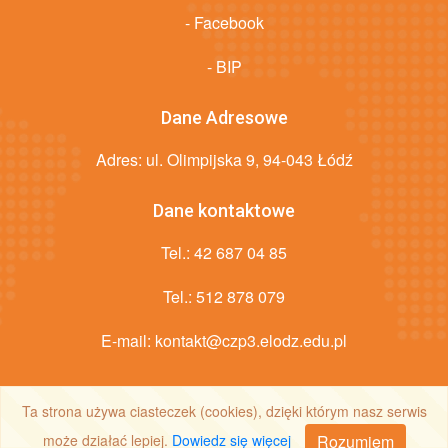
- Facebook
- BIP
Dane Adresowe
Adres: ul. Olimpijska 9, 94-043 Łódź
Dane kontaktowe
Tel.:
42 687 04 85
Tel.:
512 878 079
E-mail:
kontakt@czp3.elodz.edu.pl
© 2022 Copyright:
Centrum Zajęć Pozaszkolnych nr 3
.
Ta strona używa ciasteczek (cookies), dzięki którym nasz serwis
Projekt i wykonanie Real Team
Rozumiem
może działać lepiej.
Dowiedz się więcej