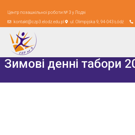
Центр позашкільної роботи № 3 у Лодзі
kontakt@czp3.elodz.edu.pl
ul. Olimpijska 9, 94-043 Łódź
Зимові денні табори 2