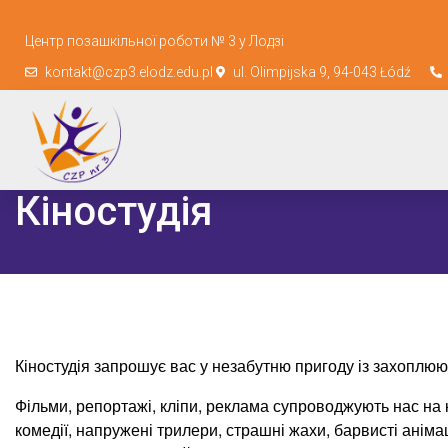
Центр позашкільної роботи № 3 у Лодзі
kontakt@czp3.elodz.edu.pl
ul. Olimpijska 9, 94-043 Łódź
Кіностудія
Кіностудія запрошує вас у незабутню пригоду із захоплюю
Фільми, репортажі, кліпи, реклама супроводжують нас на к
комедії, напружені трилери, страшні жахи, барвисті анімац