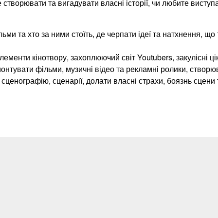
створювати та вигадувати власні історії, чи любите виступ
ьми та хто за ними стоїть, де черпати ідеї та натхнення, що
лементи кінотвору, захоплюючий світ Youtubers, закулісні ці
монтувати фільми, музичні відео та рекламні ролики, створ
 сценографію, сценарії, долати власні страхи, боязнь сцен