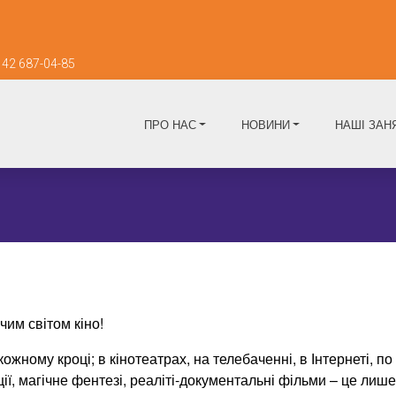
42 687-04-85
ПРО НАС
НОВИНИ
НАШІ ЗАН
чим світом кіно!
ожному кроці; в кінотеатрах, на телебаченні, в Інтернеті, 
ії, магічне фентезі, реаліті-документальні фільми – це лише