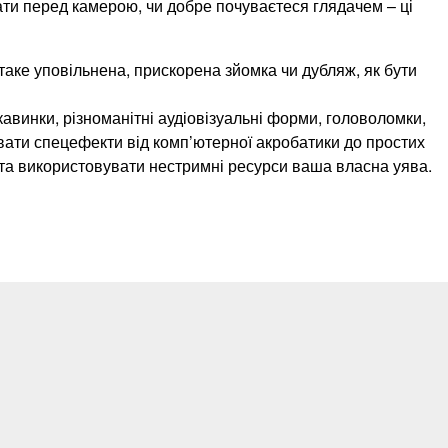
ати перед камерою, чи добре почуваєтеся глядачем – ці
 таке уповільнена, прискорена зйомка чи дубляж, як бути
кавинки, різноманітні аудіовізуальні форми, головоломки,
ювати спецефекти від комп’ютерної акробатики до простих
и та використовувати нестримні ресурси ваша власна уява.