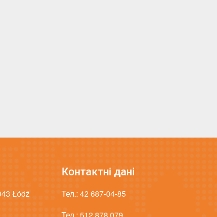
Контактні дані
-043 Łódź
Тел.:
42 687-04-85
Тел.:
512 878 079