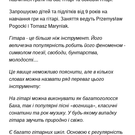
Запрошуємо дітей та підлітків від 9 років на
навчання гри на гітарі. Заняття ведуть Przemysław
Pogocki i Tomasz Maryniak.
Гітара - це більше ніж інструмент. Його
величезна популярність робить його феноменом -
символом поезії, свободи, бунтарства,
молодості....
Це явище неможливо пояснити, але в кількох
словах можна назвати ряд переваг цього
інструменту:
На гітарі можна виконувати як багатоголосся
Баха, так і популярні пісні «вогнища», класичні
сонатини та рок-музику. У будь-якому випадку
гітара звучить природно і свіжо.
Є багато гітарних шкіл. Основою є регулярність