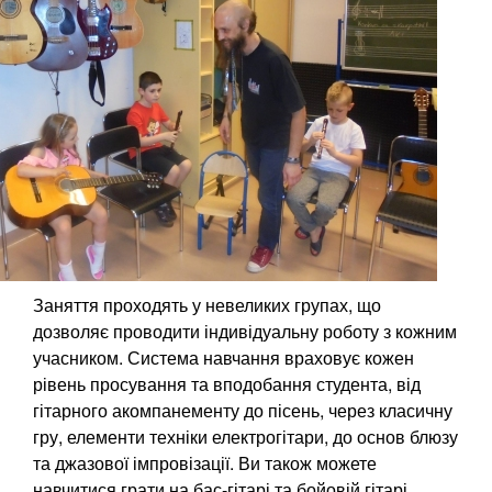
Заняття проходять у невеликих групах, що
дозволяє проводити індивідуальну роботу з кожним
учасником. Система навчання враховує кожен
рівень просування та вподобання студента, від
гітарного акомпанементу до пісень, через класичну
гру, елементи техніки електрогітари, до основ блюзу
та джазової імпровізації. Ви також можете
навчитися грати на бас-гітарі та бойовій гітарі.