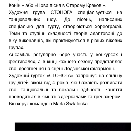
Коніні» або «Нова пісня в Старому Кракові».
Художня група СТОНОГА спеціалізується на
танцювальних шоу. До пісень, написаних
спеціально для гурту, створюються хореографії.
Теми та ступінь складності творів адаптовані до
віку виконавців, які практикуються в різних вікових
групах.
Ансамбль регулярно бере участь у конкурсах і
фестивалях, а в кінці кожного сезону представляє
свої досягнення на сцені Лодзінської філармонії.
Художній гурток «СТОНОГА» запрошує на спільну
гру дітей віком від 4 років, які бажають розвивати
свої танцювальні та вокальні здібності. Заняття
проводяться в кімнаті з дзеркалами та тренажером.
Він керує командою Marta Świątecka.