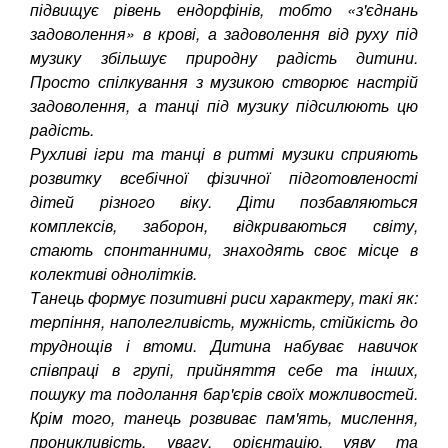
підвищує рівень ендорфінів, тобто «з'єднань
задоволення» в крові, а задоволення від руху під
музику збільшує природну радість дитини.
Просто спілкування з музикою створює настрій
задоволення, а танці під музику підсилюють цю
радість.
Рухливі ігри та танці в ритмі музики сприяють
розвитку всебічної фізичної підготовленості
дітей різного віку. Діти позбавляються
комплексів, заборон, відкриваються світу,
стають спонтанними, знаходять своє місце в
колективі однолітків.
Танець формує позитивні риси характеру, такі як:
терпіння, наполегливість, мужність, стійкість до
труднощів і втоми. Дитина набуває навичок
співпраці в групі, прийняття себе та інших,
пошуку та подолання бар'єрів своїх можливостей.
Крім того, танець розвиває пам'ять, мислення,
проникливість, увагу, орієнтацію, уяву та