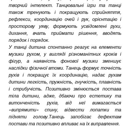
творчий інтелект. Танцювальні ігри та танці
також тренують і покращують сприйняття,
рефлекси, координацію очей і рук, орієнтацію і
просторову уяву, формують усвідомлені рухи,
дихання, вчать приймати рішення, вводять
порядок і порядок.
У танці дитина спонтанно реагує на елементи
музики рухом, у вигляді різноманітних кроків і
фігур, а наявність фонової музики зменшує
наслідки фізичної втоми. Танець формує точність
рухів і покращує їх координацію, надає рухам
дитини легкість, пружність, гнучкість, плавність
і стрибучість. Позитивно змінюється постава
тіла дитини, адже, дбаючи про естетику та
витонченість рухів, від неї вимагається
«випрямити» спину, відвести лопатки та
підняти голову.Танець запобігає дефектам
постави та позитивно впливає на їх виправлення.