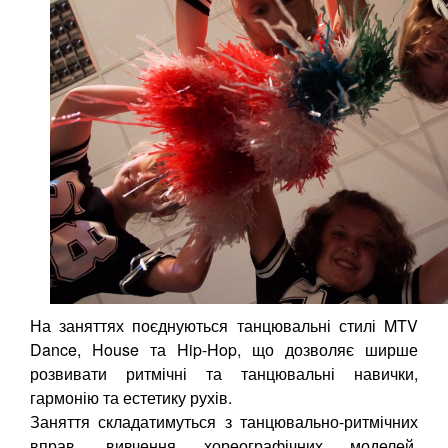
На заняттях поєднуються танцювальні стилі MTV
Dance, House та Hip-Hop, що дозволяє ширше
розвивати ритмічні та танцювальні навички,
гармонію та естетику рухів.
Заняття складатимуться з танцювально-ритмічних
вправ, вивчення хореографічних моделей,