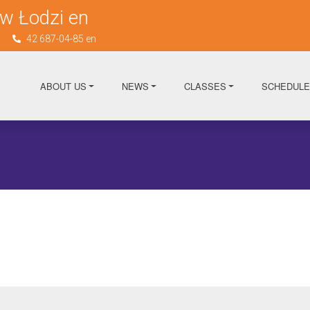
w Łodzi en
n
42 687-04-85 en
ABOUT US
NEWS
CLASSES
SCHEDULE