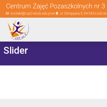
Centrum Zajęć Pozaszkolnych nr 3 
kontakt@czp3.elodz.edu.pl en
ul. Olimpijska 9, 94-043 Łódź e
Slider