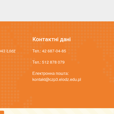
Контактні дані
-043 Łódź
Тел.:
42 687-04-85
Тел.:
512 878 079
Електронна пошта:
kontakt@czp3.elodz.edu.pl