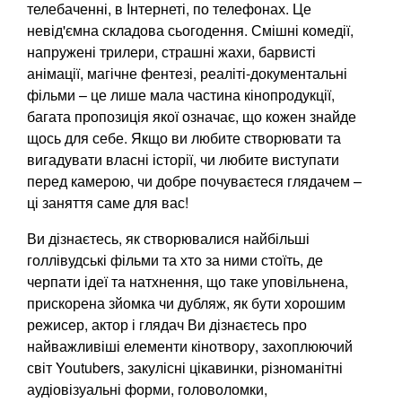
телебаченні, в Інтернеті, по телефонах. Це
невід'ємна складова сьогодення. Смішні комедії,
напружені трилери, страшні жахи, барвисті
анімації, магічне фентезі, реаліті-документальні
фільми – це лише мала частина кінопродукції,
багата пропозиція якої означає, що кожен знайде
щось для себе. Якщо ви любите створювати та
вигадувати власні історії, чи любите виступати
перед камерою, чи добре почуваєтеся глядачем –
ці заняття саме для вас!
Ви дізнаєтесь, як створювалися найбільші
голлівудські фільми та хто за ними стоїть, де
черпати ідеї та натхнення, що таке уповільнена,
прискорена зйомка чи дубляж, як бути хорошим
режисер, актор і глядач Ви дізнаєтесь про
найважливіші елементи кінотвору, захоплюючий
світ Youtubers, закулісні цікавинки, різноманітні
аудіовізуальні форми, головоломки,