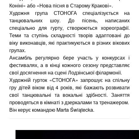
Коніні» або «Нова пісня в Старому Кракові».
Художня група СТОНОГА спеціалізується на
танцювальних шоу. До пісень, написаних
спеціально для гурту, створюються хореографії.
Теми та ступінь складності творів адаптовані до
віку виконавців, які практикуються в різних вікових
групах.
Ансамбль регулярно бере участь у конкурсах і
фестивалях, а в кінці кожного сезону представляє
свої досягнення на сцені Лодзінської філармонії.
Художній гурток «СТОНОГА» запрошує на спільну
гру дітей віком від 4 років, які бажають розвивати
свої танцювальні та вокальні здібності. Заняття
проводяться в кімнаті з дзеркалами та тренажером.
Він керує командою Marta Świątecka.