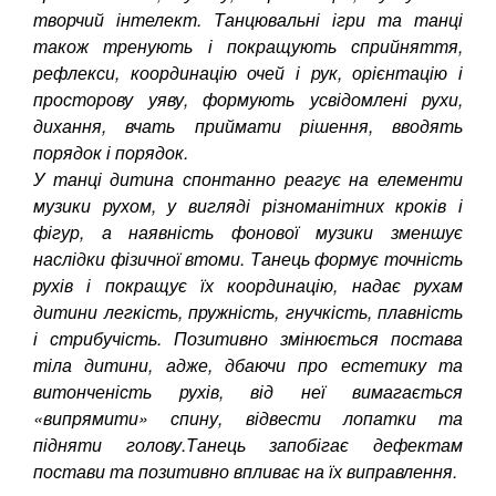
творчий інтелект. Танцювальні ігри та танці
також тренують і покращують сприйняття,
рефлекси, координацію очей і рук, орієнтацію і
просторову уяву, формують усвідомлені рухи,
дихання, вчать приймати рішення, вводять
порядок і порядок.
У танці дитина спонтанно реагує на елементи
музики рухом, у вигляді різноманітних кроків і
фігур, а наявність фонової музики зменшує
наслідки фізичної втоми. Танець формує точність
рухів і покращує їх координацію, надає рухам
дитини легкість, пружність, гнучкість, плавність
і стрибучість. Позитивно змінюється постава
тіла дитини, адже, дбаючи про естетику та
витонченість рухів, від неї вимагається
«випрямити» спину, відвести лопатки та
підняти голову.Танець запобігає дефектам
постави та позитивно впливає на їх виправлення.