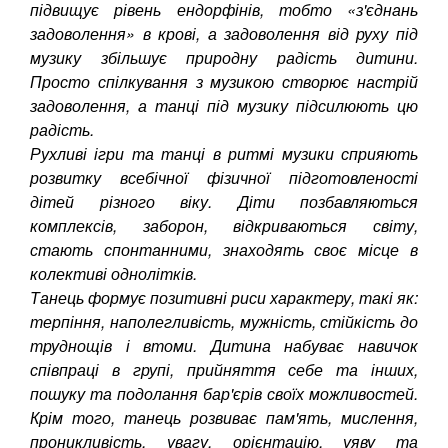
підвищує рівень ендорфінів, тобто «з'єднань
задоволення» в крові, а задоволення від руху під
музику збільшує природну радість дитини.
Просто спілкування з музикою створює настрій
задоволення, а танці під музику підсилюють цю
радість.
Рухливі ігри та танці в ритмі музики сприяють
розвитку всебічної фізичної підготовленості
дітей різного віку. Діти позбавляються
комплексів, заборон, відкриваються світу,
стають спонтанними, знаходять своє місце в
колективі однолітків.
Танець формує позитивні риси характеру, такі як:
терпіння, наполегливість, мужність, стійкість до
труднощів і втоми. Дитина набуває навичок
співпраці в групі, прийняття себе та інших,
пошуку та подолання бар'єрів своїх можливостей.
Крім того, танець розвиває пам'ять, мислення,
проникливість, увагу, орієнтацію, уяву та