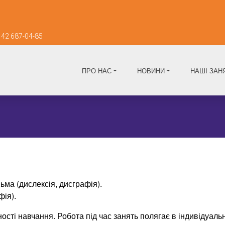
42 687-04-85
ПРО НАС
НОВИНИ
НАШІ ЗАН
ьма (дислексія, дисграфія).
ія).
сті навчання. Робота під час занять полягає в індивідуаль