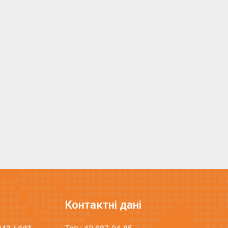
Контактні дані
-043 Łódź
Тел.:
42 687-04-85