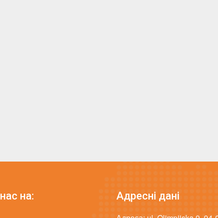
нас на:
Адресні дані
Адреса: ul. Olimpijska 9, 94