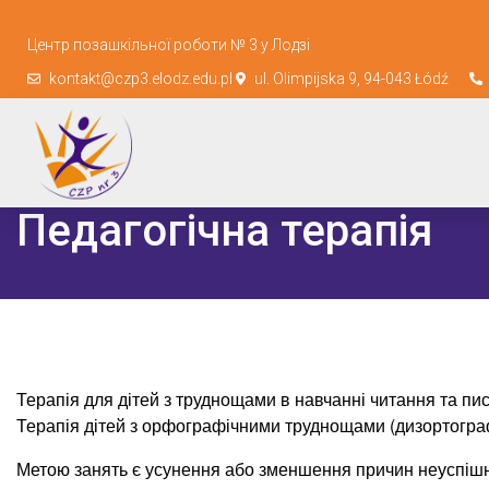
Центр позашкільної роботи № 3 у Лодзі
kontakt@czp3.elodz.edu.pl
ul. Olimpijska 9, 94-043 Łódź
Педагогічна терапія
Терапія для дітей з труднощами в навчанні читання та пис
Терапія дітей з орфографічними труднощами (дизортограф
Метою занять є усунення або зменшення причин неуспішно