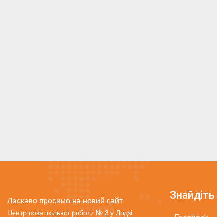
Знайдіть 
Ласкаво просимо на новий сайт
Центр позашкільної роботи № 3 у Лодзі
- Facebook