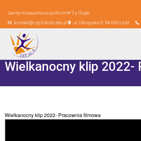
Центр позашкільної роботи № 3 у Лодзі
kontakt@czp3.elodz.edu.pl
ul. Olimpijska 9, 94-043 Łódź
Wielkanocny klip 2022-
Wielkanocny klip 2022- Pracownia filmowa