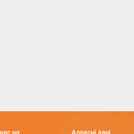
нас на:
Адресні дані