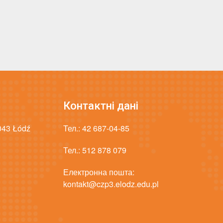
Контактні дані
-043 Łódź
Тел.:
42 687-04-85
Тел.:
512 878 079
Електронна пошта:
kontakt@czp3.elodz.edu.pl