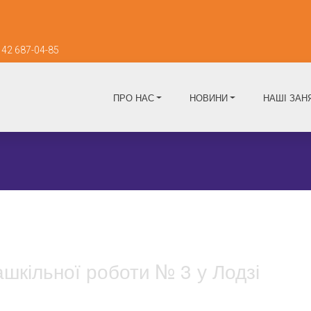
42 687-04-85
ПРО НАС
НОВИНИ
НАШІ ЗАН
шкільної роботи № 3 у Лодзі