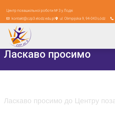
Центр позашкільної роботи № 3 у Лодзі
kontakt@czp3.elodz.edu.pl
ul. Olimpijska 9, 94-043 Łódź
Ласкаво просимо
Ласкаво просимо до Центру поза