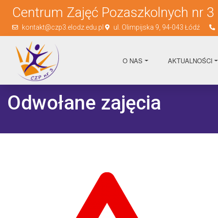
Centrum Zajęć Pozaszkolnych nr 3
kontakt@czp3.elodz.edu.pl
ul. Olimpijska 9, 94-043 Łódź
O NAS
AKTUALNOŚCI
Odwołane zajęcia