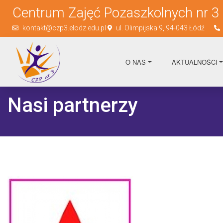
Centrum Zajęć Pozaszkolnych nr 3
kontakt@czp3.elodz.edu.pl
ul. Olimpijska 9, 94-043 Łódź
O NAS
AKTUALNOŚCI
Nasi partnerzy