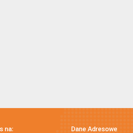
s na:
Dane Adresowe