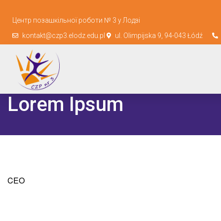
Центр позашкільної роботи № 3 у Лодзі
kontakt@czp3.elodz.edu.pl
ul. Olimpijska 9, 94-043 Łódź
Lorem Ipsum
CEO