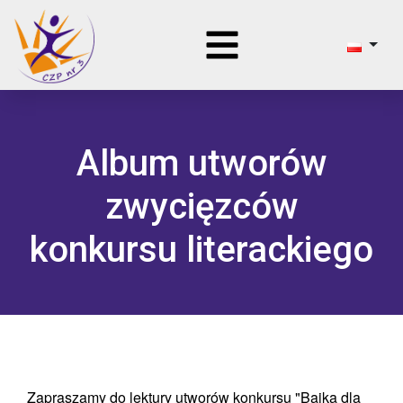
Album utworów
zwycięzców
konkursu literackiego
Zapraszamy do lektury utworów konkursu "Bajka dla