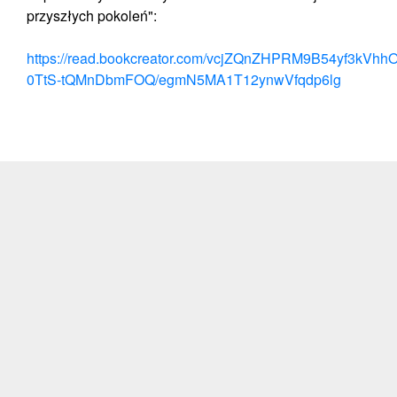
przyszłych pokoleń":
https://read.bookcreator.com/vcjZQnZHPRM9B54yf3kVh
0TtS-tQMnDbmFOQ/egmN5MA1T12ynwVfqdp6lg