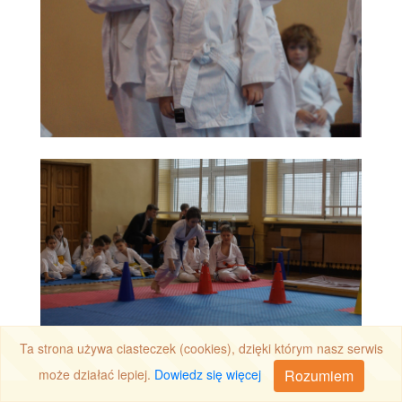
Ta strona używa ciasteczek (cookies), dzięki którym nasz serwis
Rozumiem
może działać lepiej.
Dowiedz się więcej
Dojazd
Wiadomość
Zadzwoń